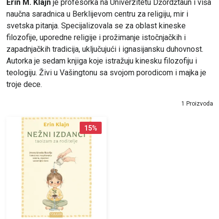
Erin M. Klajn
je profesorka na Univerzitetu Džordžtaun i viša
naučna saradnica u Berklijevom centru za religiju, mir i
svetska pitanja. Specijalizovala se za oblast kineske
filozofije, uporedne religije i prožimanje istočnjačkih i
zapadnjačkih tradicija, uključujući i ignasijansku duhovnost.
Autorka je sedam knjiga koje istražuju kinesku filozofiju i
teologiju. Živi u Vašingtonu sa svojom porodicom i majka je
troje dece.
1 Proizvoda
15
%