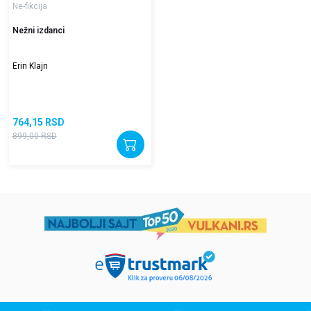
Ne-fikcija
Nežni izdanci
Erin Klajn
764,15
RSD
899,00
RSD