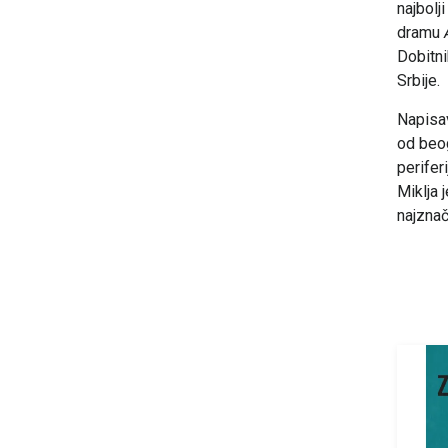
najbolj
dramu
Dobitni
Srbije.
Napisav
od beog
perifer
Miklja 
najznač