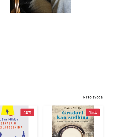
6 Proizvoda
40
%
15
%