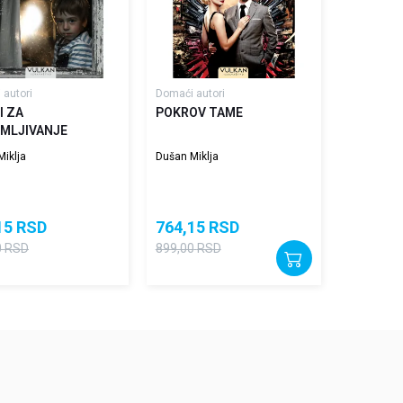
 autori
Domaći autori
I ZA
POKROV TAME
JMLJIVANJE
iklja
Dušan Miklja
15
RSD
764,15
RSD
0
RSD
899,00
RSD