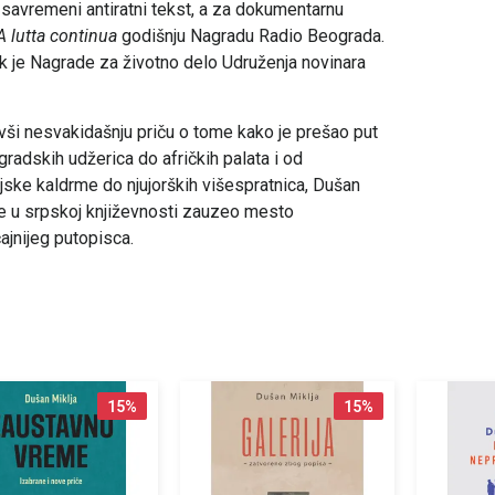
i savremeni antiratni tekst, a za dokumentarnu
A lutta continua
godišnju Nagradu Radio Beograda.
k je Nagrade za životno delo Udruženja novinara
ši nesvakidašnju priču o tome kako je prešao put
radskih udžerica do afričkih palata i od
ijske kaldrme do njujorških višespratnica, Dušan
je u srpskoj književnosti zauzeo mesto
ajnijeg putopisca.
15
%
15
%