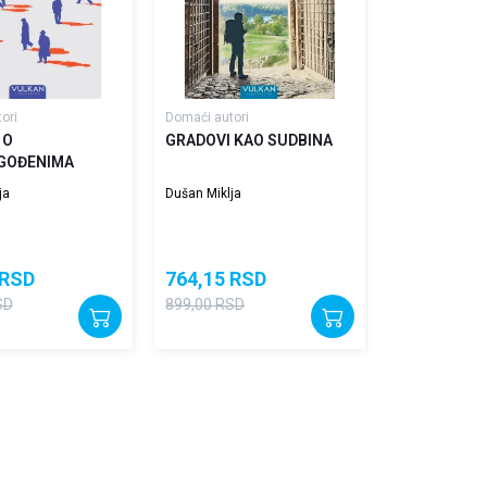
ori
Domaći autori
 O
GRADOVI KAO SUDBINA
GOĐENIMA
ja
Dušan Miklja
RSD
764,15
RSD
SD
899,00
RSD