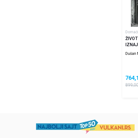
Domaći
ŽIVOT
IZNA
Dušan M
764,
899,0