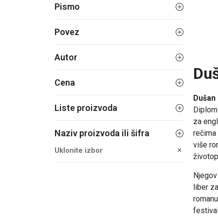
Pismo
Povez
Autor
Duš
Cena
Dušan 
Liste proizvoda
Diplomi
za engl
Naziv proizvoda ili šifra
rečima 
više ro
Uklonite izbor
životop
Njegov
liber z
romanu
festiva