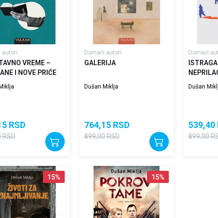
 autori
Domaći autori
Domaći aut
TAVNO VREME –
GALERIJA
ISTRAGA
ANE I NOVE PRIČE
NEPRILA
iklja
Dušan Miklja
Dušan Mikl
15
RSD
764,15
RSD
539,40
0
RSD
899,00
RSD
899,00
R
15
%
15
%