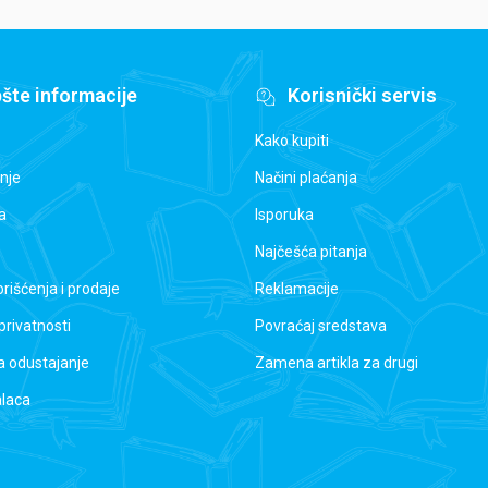
šte informacije
Korisnički servis
Kako kupiti
nje
Načini plaćanja
a
Isporuka
Najčešća pitanja
orišćenja i prodaje
Reklamacije
 privatnosti
Povraćaj sredstava
a odustajanje
Zamena artikla za drugi
alaca