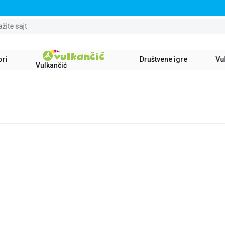
STALNI POPUST OD 15% NA SVE NASLOVE
ažite sajt
ori
Društvene igre
Vul
Vulkančić