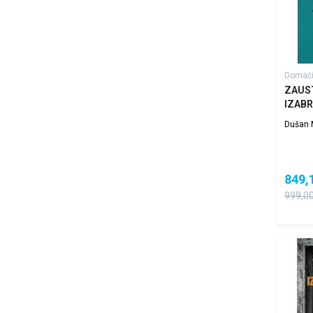
Domaći
ZAUS
IZABR
Dušan M
849,
999,0