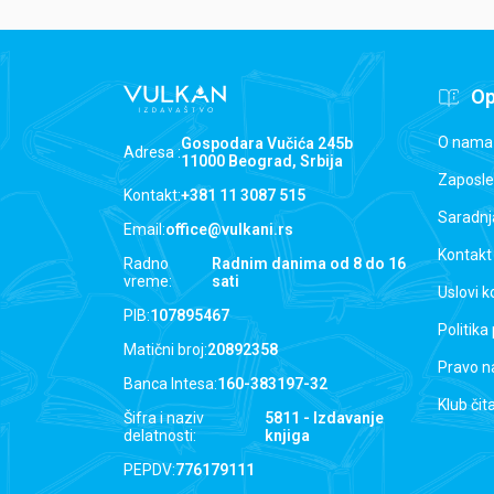
Op
O nama
Gospodara Vučića 245b
Adresa :
11000 Beograd, Srbija
Zaposle
Kontakt:
+381 11 3087 515
Saradnj
Email:
office@vulkani.rs
Kontakt
Radno
Radnim danima od 8 do 16
vreme:
sati
Uslovi k
PIB:
107895467
Politika
Matični broj:
20892358
Pravo n
Banca Intesa:
160-383197-32
Klub čit
Šifra i naziv
5811 - Izdavanje
delatnosti:
knjiga
PEPDV:
776179111