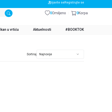
BESPLATNA DOSTAVA ZA IZNOS PREKO 3500 RSD
Prijavite se
Registrujte se
0
Omiljeno
0
Korpa
kan u vrtiću
Aktuelnosti
#BOOKTOK
Sortiraj