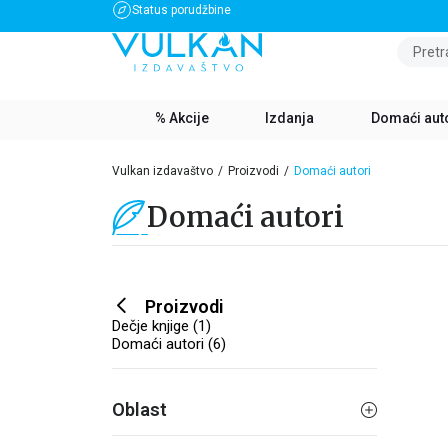
Status porudžbine
BESPLATNA DOSTAVA ZA IZNOS PREKO 3500 RSD
Pretr
% Akcije
Izdanja
Domaći aut
Vulkan izdavaštvo
Proizvodi
Domaći autori
Domaći autori
Proizvodi
Dečje knjige (1)
Domaći autori (6)
Oblast