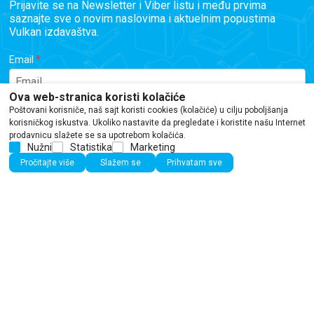
Prijavite se na Newsletter i Viber listu i među prvima
saznajte sve o novim naslovima i aktuelnim popustima
Vulkan izdavaštva.
Email
Ova web-stranica koristi kolačiće
Poštovani korisniče, naš sajt koristi cookies (kolačiće) u cilju poboljšanja
Telefon
korisničkog iskustva. Ukoliko nastavite da pregledate i koristite našu Internet
prodavnicu slažete se sa upotrebom kolačića.
Nužni
Statistika
Marketing
Pročitajte više
Slažem se
Prihvatam sve
Prijavite se
This site is protected by reCAPTCHA and the Google
Privacy Policy
and
Terms of Service
apply.
Iako se trudimo da budemo tačni, informacije na ovoj veb stranici mogu sadržati
greške ili propuste. Preporučujemo da proverite podatke pre kupovine.