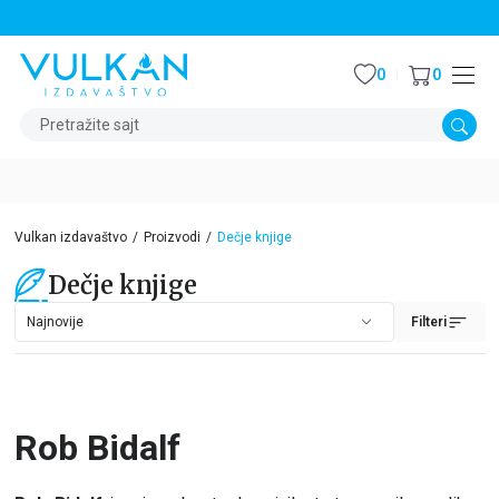
STALNI POPUST OD 15% NA SVE NASLOVE
0
0
Pretražite sajt
Vulkan izdavaštvo
Proizvodi
Dečje knjige
Dečje knjige
Filteri
Rob Bidalf