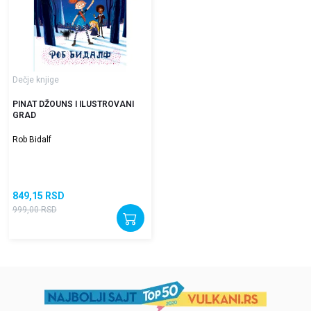
Dečje knjige
PINAT DŽOUNS I ILUSTROVANI
GRAD
Rob Bidalf
849,15
RSD
999,00
RSD