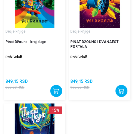
Dečje knjige
Dečje knjige
Pinat Džouns i kraj duge
PINAT DŽOUNS I DVANAEST
PORTALA
Rob Bidalf
Rob Bidalf
849,15
RSD
849,15
RSD
999,00
RSD
999,00
RSD
15
%