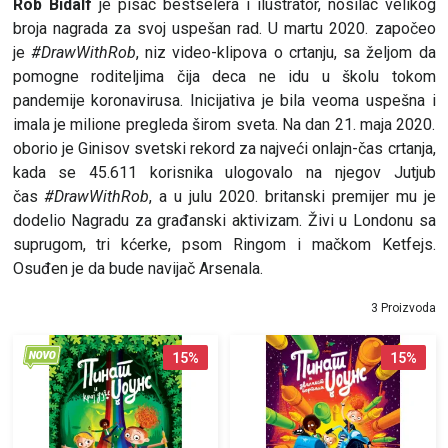
Rob Bidalf
je pisac bestselera i ilustrator, nosilac velikog
broja nagrada za svoj uspešan rad. U martu 2020. započeo
je
#DrawWithRob
, niz video-klipova o crtanju, sa željom da
pomogne roditeljima čija deca ne idu u školu tokom
pandemije koronavirusa. Inicijativa je bila veoma uspešna i
imala je milione pregleda širom sveta. Na dan 21. maja 2020.
oborio je Ginisov svetski rekord za najveći onlajn-čas crtanja,
kada se 45.611 korisnika ulogovalo na njegov Jutjub
čas
#DrawWithRob
, a u julu 2020. britanski premijer mu je
dodelio Nagradu za građanski aktivizam. Živi u Londonu sa
suprugom, tri kćerke, psom Ringom i mačkom Ketfejs.
Osuđen je da bude navijač Arsenala.
3 Proizvoda
15
%
15
%