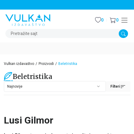
STALNI POPUST OD 15% NA SVE NASLOVE
0
0
Pretražite sajt
Vulkan izdavaštvo
Proizvodi
Beletristika
Beletristika
Filteri
Lusi Gilmor