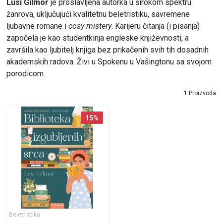
Lusi Gilmor
je proslavljena autorka u širokom spektru
žanrova, uključujući kvalitetnu beletristiku, savremene
ljubavne romane i
cosy mistery
. Karijeru čitanja (i pisanja)
započela je kao studentkinja engleske književnosti, a
završila kao ljubitelj knjiga bez prikačenih svih tih dosadnih
akademskih radova. Živi u Spokenu u Vašingtonu sa svojom
porodicom.
1 Proizvoda
15
%
Beletristika