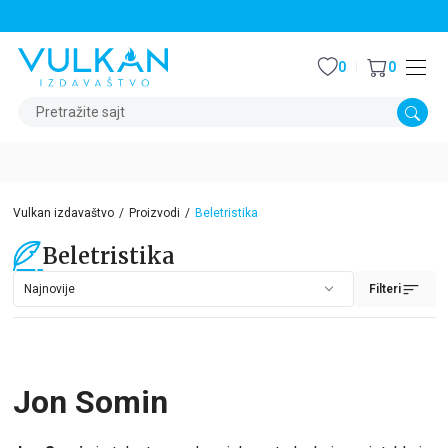
STALNI POPUST OD 15% NA SVE NASLOVE
0
0
Pretražite sajt
Vulkan izdavaštvo
Proizvodi
Beletristika
Beletristika
Filteri
Jon Somin