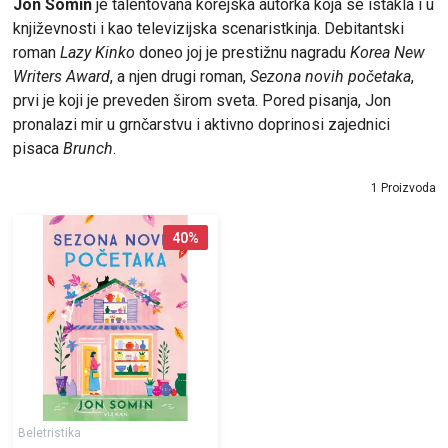
Jon Somin
je talentovana korejska autorka koja se istakla i u
književnosti i kao televizijska scenaristkinja. Debitantski
roman
Lazy Kinko
donеo joj je prestižnu nagradu
Korea New
Writers Award
, a njen drugi roman,
Sezona novih početaka
,
prvi je koji je preveden širom sveta. Pored pisanja, Jon
pronalazi mir u grnčarstvu i aktivno doprinosi zajednici
pisaca
Brunch
.
1 Proizvoda
40
%
Beletristika